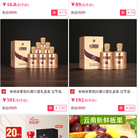
￥16.8
￥89
(到手价)
(到手价)
剩余
999
件
券
￥13
剩余
999
件
券
￥19
舍得浓香型白酒52度礼盒装 过节送礼自喝聚会用酒 52度 500mL 6瓶 （舍得·回忆1988金品 6瓶原箱）
舍得浓香型白酒52度礼盒装 过节送礼自喝聚会用酒 52度 500mL 2瓶 （舍得·金品回忆1988 2瓶配礼袋）
￥591
￥192
(到手价)
(到手价)
剩余
999
件
券
￥1785
剩余
999
件
券
￥600