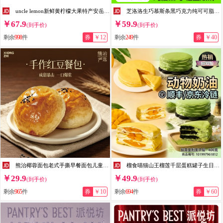
uncle lemon新鲜黄柠檬大果特产安岳尤力克柠檬水果汁多产地直供奶茶店榨汁 9斤大果(单果重量150g+)
芝洛洛生巧慕斯条黑巧克力纯可可脂零食下午茶精致甜点甜品巧克力慕斯条 【2盒6根共240g】香草味+巧克力味
￥67.9
￥59.9
(到手价)
(到手价)
剩余
998
件
券
￥12
剩余
249
件
券
￥40
熊治椰蓉面包老式手撕早餐面包儿童充饥零食 整箱 红豆包50g*10只【7月13日产】
榴食喵猫山王榴莲千层蛋糕罐子生日盒子小蛋糕动物奶油甜品400g/盒共2盒 芒果千层400g*1盒+抹茶千层400g*1盒
￥29.9
￥49.9
(到手价)
(到手价)
剩余
965
件
券
￥10
剩余
694
件
券
￥60