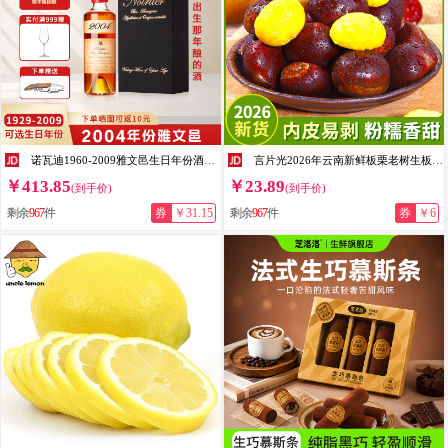
诺瓦迪1960-2009雅文邑生日年份酒法国原瓶进口白兰地老年份洋酒 2004年 200mL 1瓶 礼盒装 200ml雅文邑白兰地
言片光2026年云南新鲜板栗老树生板栗新鲜油栗子新鲜应季蔬菜 净重 3斤 新板栗 I 精选大果
￥413.85
￥23.89
(到手价)
(到手价)
剩余
967
件
券
￥31.15
剩余
967
件
券
￥6