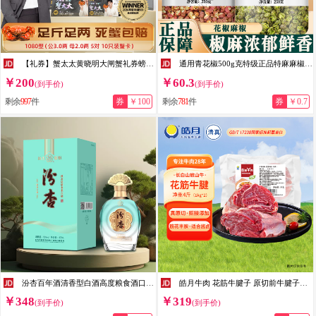
【礼券】蟹太太黄晓明大闸蟹礼券螃蟹提货礼卡铂金版中秋节礼物 1080型公3.0两母2.0两5对10只
通用青花椒500g克特级正品特麻麻椒四川大红袍散装干货藤椒粉粒面调料 【特级甄选】花椒250g+麻椒 250g*1罐 正品
￥200
￥60.3
(到手价)
(到手价)
剩余
997
件
券
￥100
剩余
781
件
券
￥0.7
汾杏百年酒清香型白酒高度粮食酒口粮酒 53度 475mL 53度 475mL 6瓶 汾杏馥雅芳樽
皓月牛肉 花筋牛腱子 原切前牛腱子芯 牛肉生鲜冷冻 酱牛肉烤肉食材 花筋牛腱1kg*2（前腱子芯）
￥348
￥319
(到手价)
(到手价)