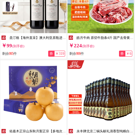
圣汀格【海外直采】澳大利亚原瓶进口红酒 西拉子红葡萄酒年货送礼佳品 【原瓶进口】750ml*2（配礼袋开瓶器）
皓月牛肉 原切牛肋条4斤 国产去骨黄牛肉 烤肉清炖焖烧食材 生鲜冷冻 牛肋条1kg*2（切条去骨）
￥99
￥224
(到手价)
(到手价)
剩余
995
件
券
￥319
剩余
999
件
券
￥6
佑嘉木正宗山东秋月梨正宗【多地次日达】莱阳新鲜香雪梨应季水果多仓发 净重4.5斤普通装
永丰牌北京二锅头献礼清香型纯粮白酒整箱 42度 250mL 15瓶 咖瓶