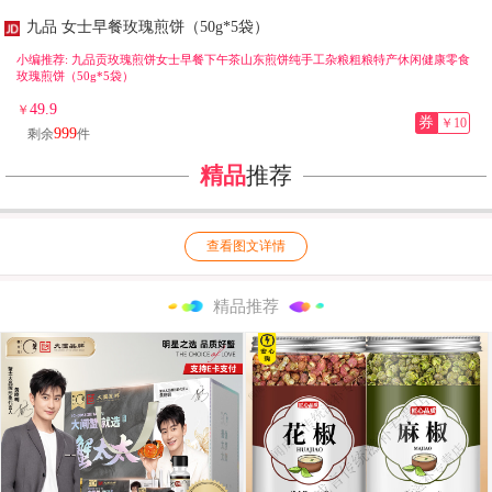
九品 女士早餐玫瑰煎饼（50g*5袋）
小编推荐: 九品贡玫瑰煎饼女士早餐下午茶山东煎饼纯手工杂粮粗粮特产休闲健康零食
玫瑰煎饼（50g*5袋）
49.9
￥
券
￥10
999
剩余
件
精品
推荐
查看图文详情
精品推荐