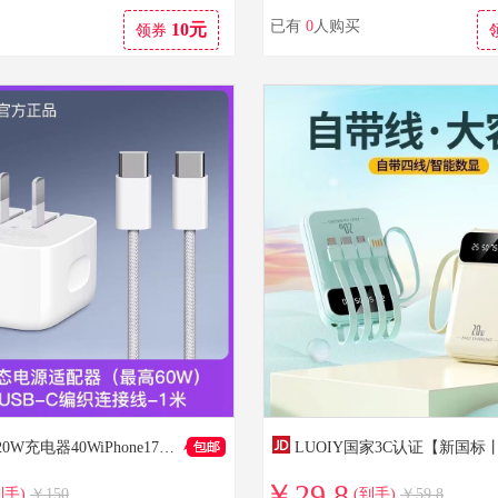
已有
0
人购买
10元
领券
苹果原装20W充电器40WiPhone17充电头16pro快充线15max快充头14plus数据线13手机充电线iPad平板 15-17系列—40W充电头+1米编织线
￥29.8
到手)
￥150
(到手)
￥59.8