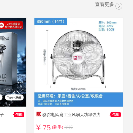
查看更多
到手价：147
到手价：29.8
到手价：29.9
飞弘德国精工剃须刀电动刮胡子刀男士2026新款便携剃干净全身水洗父亲男生生日礼物 太空灰【旗舰顶配】7w转速续航240天 【三年质保】下单送鼻毛修剪器数据线清洁刷
骆驼电风扇工业风扇大功率强力台式落地家用省电扇宿舍工厂趴地扇 银色14寸【中风】客厅·办公- 100W
￥75
(到手)
￥85