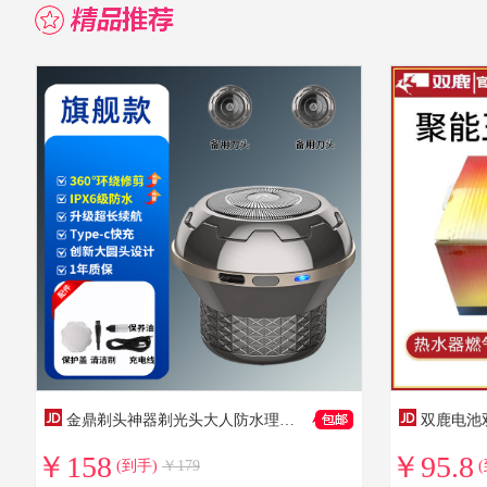
金鼎剃头神器剃光头大人防水理发器成人光头神器剃光头专用男士自助刮光头家用 金鼎旗舰款标配+2备用刀头
￥158
￥95.8
(到手)
￥179