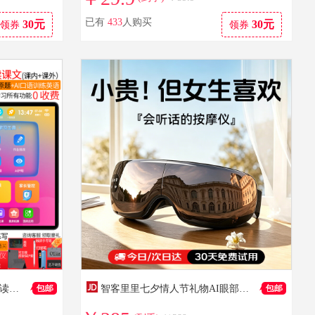
已有
433
人购买
30元
30元
领券
领券
到手价：188
到手价：1780
东方状元2026款学习机英语点读机AI小学生平板初高中课本教材同步家教机幼儿识字拼音拼读早教网课学练机 5G极速网【睿智蓝】+AR智慧眼+AI护眼 【12+512G】作业批改+提分宝+培优+精品课
智客里里七夕情人节礼物AI眼部按摩仪送女友生日礼物女生女朋友闺蜜老婆女士高端实用走心结婚纪念日礼物 京东当/次日达-AI眼部按摩仪（原创礼盒+礼袋）