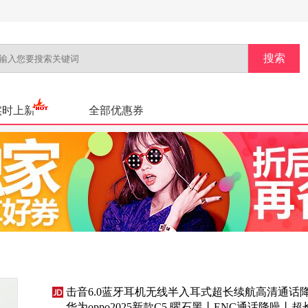
实时上新
全部优惠券
击音6.0蓝牙耳机无线半入耳式超长续航高清通话
华为oppo2025新款C5 曜石黑丨ENC通话降噪丨