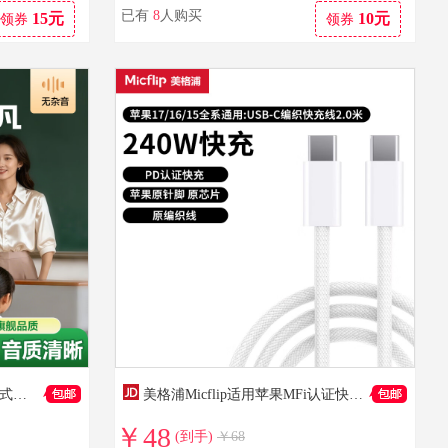
已有
8
人购买
15元
10元
领券
领券
到手价：27.9
到手价：381.25
到手价：1009
杰美惠新款教师专用无线领夹式小蜜蜂扩音器兼容有线智能防杂音便携式导游摆摊专用领夹小蜜蜂扩音器 紫色30W【支持TF卡+蓝牙功能+兼容有线麦克风】
美格浦Micflip适用苹果MFi认证快充充电线lightnin苹果16数据线type-c通用iPhone15/17/14ProMax平板手机 【苹果15/16/17原编织线】2米-PD240W
￥48
(到手)
￥68