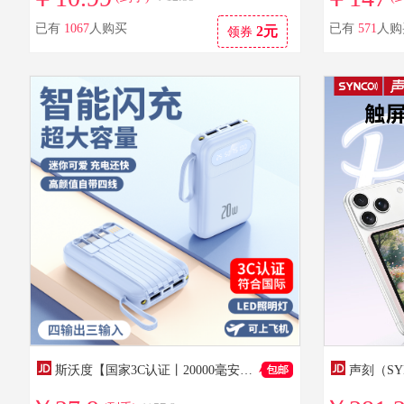
已有
1067
人购买
已有
571
人购
2元
领券
斯沃度【国家3C认证丨20000毫安】可上飞机充电宝120W超级快充自带线大容量移动电源适用于苹果华为手机 蓝色【低配版】普通电芯