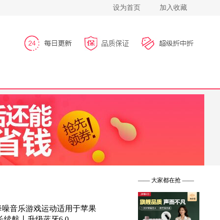
设为首页
加入收藏
到手价：75
到手价：449
到手价：509
—— 大家都在抢 ——
降噪音乐游戏运动适用于苹果
超长续航丨升级蓝牙6.0