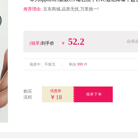
推荐理由 :
京东商城,品质无忧,万里挑一!
52.2
在售价
(独享)
到手价
￥
疯抢中，手慢无
剩余
999
件
优惠券
购买
领券下单
￥18
流程