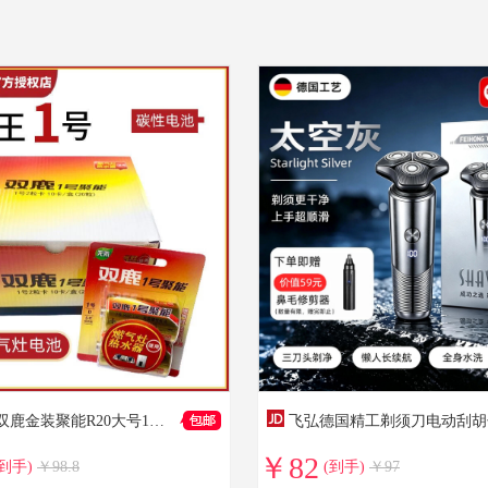
双鹿电池双鹿金装聚能R20大号1号D型电池燃气灶手电筒热水器电子琴使用 聚能1号20粒
￥82
(到手)
￥98.8
(到手)
￥97