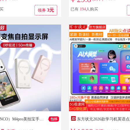
买
已有
194
人购买
3元
领券
声刻（SYNCO）M4pro美拍宝手机后置自拍显示屏手机自拍投屏器手机拍照神器同屏器高清安卓苹果通用 【曜石黑】M4pro