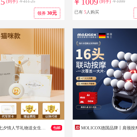
25
￥1009
(到手)
￥411.25
(到手)
￥1099
已有
5
人购买
30元
领券
智客里里七夕情人节礼物送女生手部按摩器送女友老婆闺蜜精致创意礼盒装生日纪念日走心礼品可代写贺卡 【顺丰-代写贺卡】猫咪款（原创包装+礼袋）