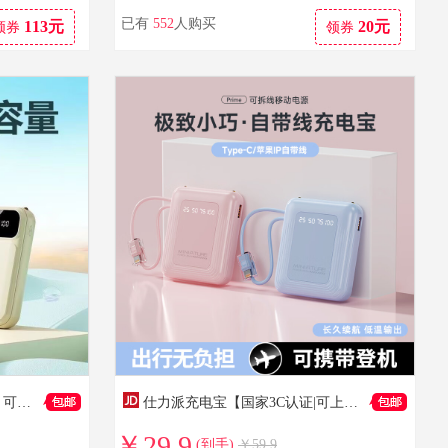
已有
552
人购买
113元
20元
领券
领券
到手价：385
到手价：313
到手价：175
LUOIY国家3C认证【新国标丨可上飞机】120W超级快充苹果充电宝通用自带线小巧移动电源适用小米华为 青色【普通版+3C认证】国产电芯
仕力派充电宝【国家3C认证|可上飞机】移动电源大容量20000毫安超级快充自带线小巧轻薄适用安卓苹果 蓝色【普通版】国产电芯
￥29.9
(到手)
￥59.9