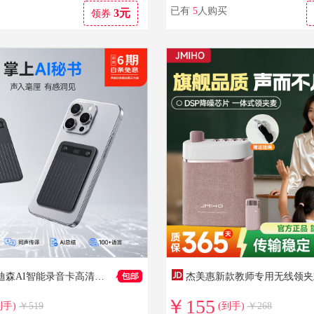
已有
5
人购买
3元
领券
IDSEE爱迪森AI智能录音卡高清降噪超长待机多语言实时翻译便携录音 灰色 尊享版（64G）
￥155
到手)
￥519
(到手)
￥268