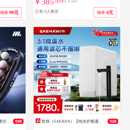
￥385
(到手)
￥389
已有
0
人购买
90元
4元
领券
领券
MOLICOX德国品牌丨肩颈按摩仪筋膜枪多功能背部腰部颈椎按摩器送父亲母亲妈妈生日礼物男生女士七夕礼品 16头常规丨16驱60KG深层推力丨更大面积按摩 2026新款全球同步发售丨海外多国博主测评丨超质感
世韩（SAEHAN）【纯水护膜通用滤芯】SHR400-S4微废水家用厨房直饮净水器RO反渗透净水机厨下式纯水机厨房净水 26款升级400G微废水智能双出水【净水+纯水】