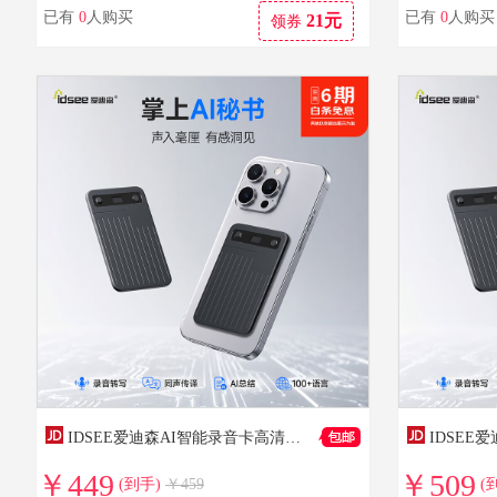
已有
0
人购买
已有
0
人购买
21元
领券
IDSEE爱迪森AI智能录音卡高清降噪超长待机多语言实时翻译便携录音 灰色 畅享版（32G）
￥449
￥509
(到手)
￥459
(