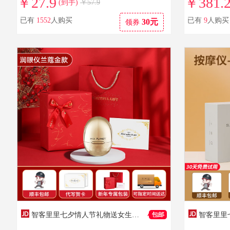
￥27.9
￥381.
(到手)
￥57.9
已有
1552
人购买
已有
9
人购买
30元
领券
智客里里七夕情人节礼物送女生雾化润眼仪热敷缓解眼干眼涩送女友老婆闺蜜高档精致礼盒装生日礼物代写贺卡 【顺丰-代写贺卡】鎏光金·润眼仪（鸿运包装）